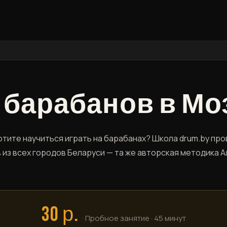
 барабанов в М
отите научиться играть на барабанах? Школа drum.by про
в из всех городов Беларуси — та же авторская методика 
30 р.
· Пробное занятие · 45 минут