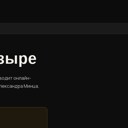
озыре
водит онлайн-
Александра Минца,