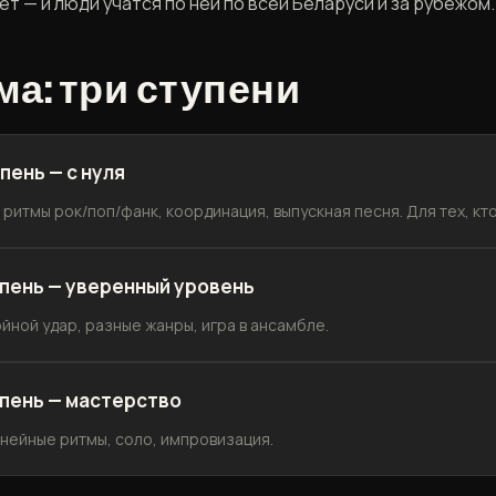
т — и люди учатся по ней по всей Беларуси и за рубежом.
а: три ступени
пень — с нуля
 ритмы рок/поп/фанк, координация, выпускная песня. Для тех, кто
пень — уверенный уровень
йной удар, разные жанры, игра в ансамбле.
пень — мастерство
инейные ритмы, соло, импровизация.