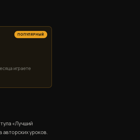
ПОПУЛЯРНЫЙ
месяца играете
итула «Лучший
в авторских уроков.