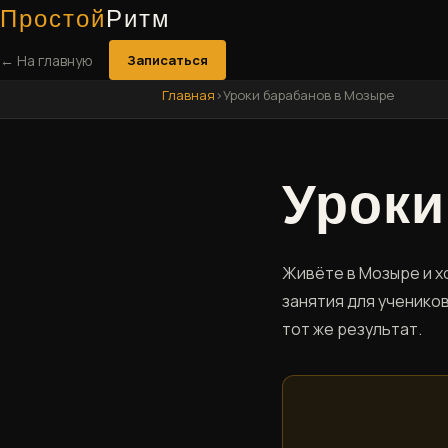
Простой
Ритм
← На главную
Записаться
Главная
›
Уроки барабанов в Мозыре
Уроки
Живёте в Мозыре и х
занятия для ученико
тот же результат.