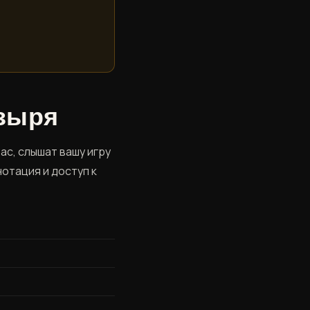
озыря
ас, слышат вашу игру
отация и доступ к