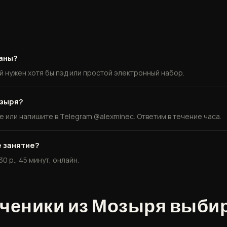
баны?
й нужен хотя бы пэд или простой электронный набор.
озыря?
е или напишите в Telegram @alexminec. Ответим в течение часа.
 занятие?
0 р., 45 минут, онлайн.
ученики из Мозыря выби