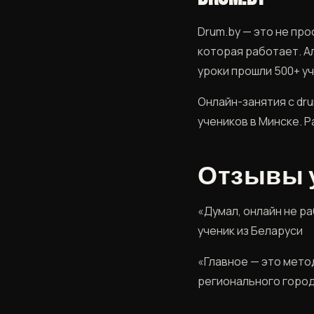
Drum.by — это не про
которая работает. А
уроки прошли 500+ у
Онлайн-занятия с dru
учеников в Минске. 
Отзывы у
«Думал, онлайн не р
ученик из Беларуси
«Главное — это метод
регионального горо