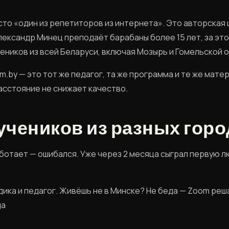
сто «один из репетиторов из интернета». Это авторская 
лександр Минец преподаёт барабаны более 15 лет, за это
чеников из всей Беларуси, включая Мозырь и Гомельской 
m.by — это тот же педагог, та же программа и те же матер
Расстояние не снижает качество.
чеников из разных гор
аботает — ошибался. Уже через 2 месяца сыграл первую 
ика и педагог. Живёшь не в Минске? Не беда — Zoom реша
да