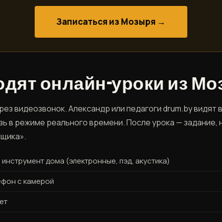
Записаться из Мозыря →
одят онлайн-уроки из М
ез видеозвонок. Александр или педагоги drum.by видят в
ь в режиме реального времени. После урока — задание, н
щика».
инструмент дома (электронные, пэд, акустика)
ефон с камерой
ет