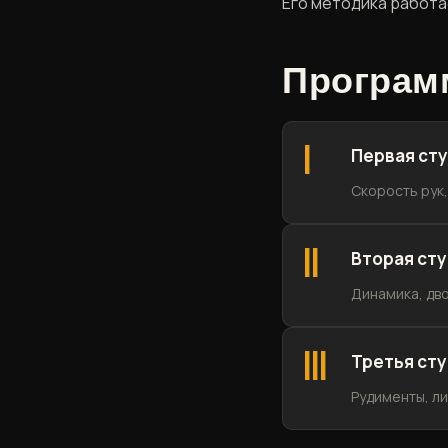
Его методика работае
Программ
I
Первая сту
Скорость рук,
II
Вторая сту
Динамика, дво
III
Третья сту
Рудименты, л