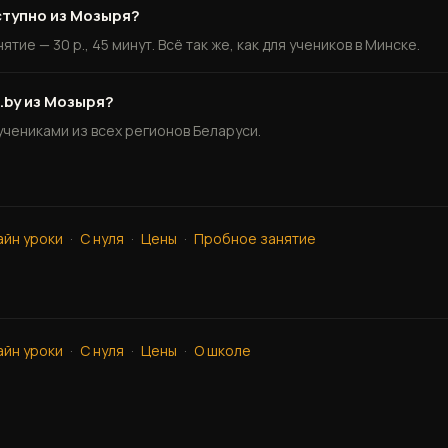
ступно из Мозыря?
тие — 30 р., 45 минут. Всё так же, как для учеников в Минске.
.by из Мозыря?
 учениками из всех регионов Беларуси.
айн уроки
·
С нуля
·
Цены
·
Пробное занятие
айн уроки
·
С нуля
·
Цены
·
О школе