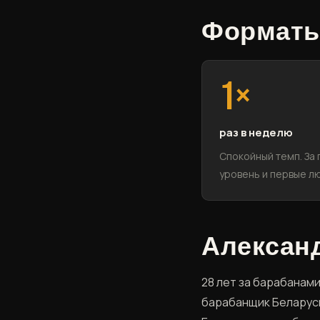
Форматы
1×
раз в неделю
Спокойный темп. За
уровень и первые л
Александ
28 лет за барабанам
барабанщик Беларуси