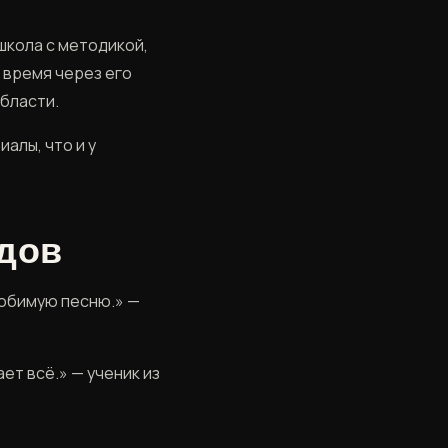
школа с методикой,
 время через его
области.
иалы, что и у
одов
любимую песню.» —
ет всё.» — ученик из