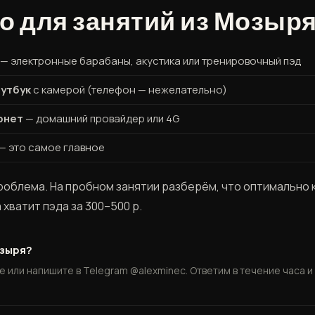
о для занятий из Мозыр
— электронные барабаны, акустика или тренировочный пэд
утбук
с камерой (телефон — нежелательно)
рнет
— домашний провайдер или 4G
— это самое главное
роблема. На пробном занятии разберём, что оптимально 
хватит пэда за 300–500 р.
озыря?
те или напишите в Telegram @alexminec. Ответим в течение часа 